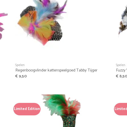
+
+
Spelen
Spelen
Regenboogvlinder kattenspeelgoed Tabby Tijger
Fuzzy 
€
9,50
€
8,5
Limited Edition
Limited