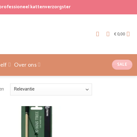
professioneel kattenverzorgster
€
0,00
SALE
elf
Over ons
Gesorteerd
en
op
nieuwste