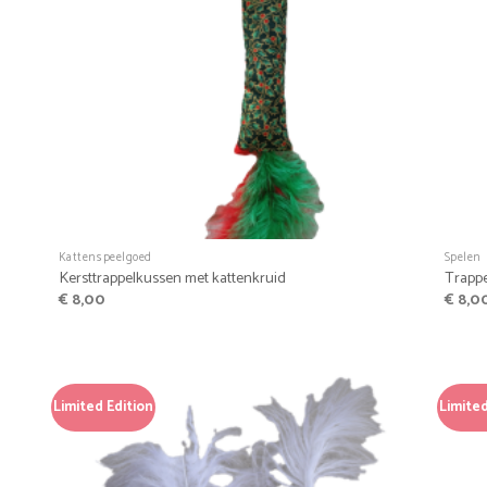
+
+
Kattenspeelgoed
Spelen
Kersttrappelkussen met kattenkruid
Trappe
€
8,00
€
8,0
Limited Edition
Limited