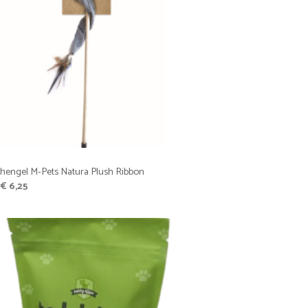
hengel M-Pets Natura Plush Ribbon
Oorspronkelijke
Huidige
€
6,25
prijs
prijs
was:
is:
€ 6,95.
€ 6,25.