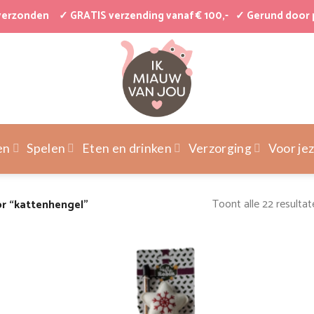
 verzonden
✓ GRATIS verzending vanaf € 100,-
✓ Gerund door 
en
Spelen
Eten en drinken
Verzorging
Voor jez
Toont alle 22 resultat
r “kattenhengel”