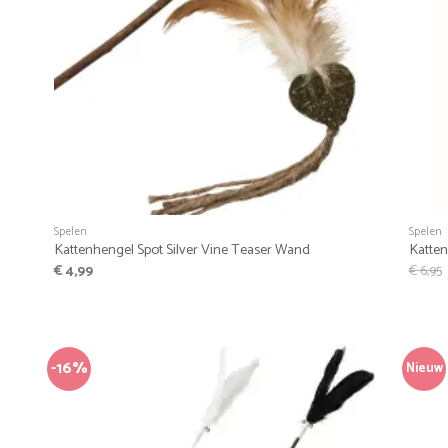
+
+
Spelen
Spelen
Kattenhengel Spot Silver Vine Teaser Wand
Katten
€
4,99
€
6,95
-16%
Nieuw