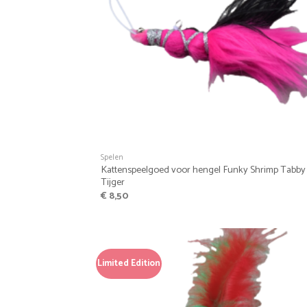
+
Spelen
Kattenspeelgoed voor hengel Funky Shrimp Tabby
Tijger
€
8,50
Limited Edition