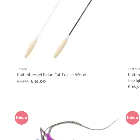
+
+
Spelen
Katten
Katten
Kattenhengel Pidan Cat Teaser Wood
heerlij
Oorspronkelijke
Huidige
€
18,95
€
16,00
prijs
prijs
€
16,9
was:
is:
€ 18,95.
€ 16,00.
Nieuw
Nieuw