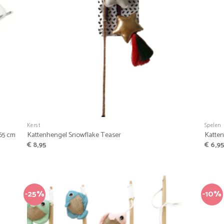
+
+
Kerst
Spelen
 65 cm
Kattenhengel Snowflake Teaser
Katten
€
8,95
€
6,9
-25%
-10%