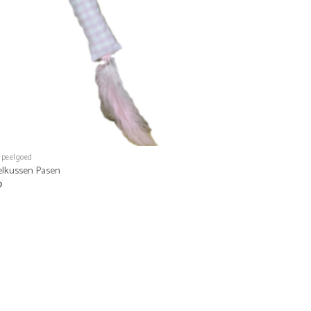
speelgoed
elkussen Pasen
0