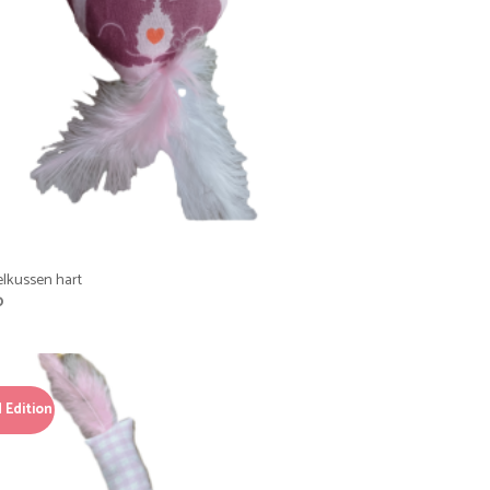
lkussen hart
0
 Edition