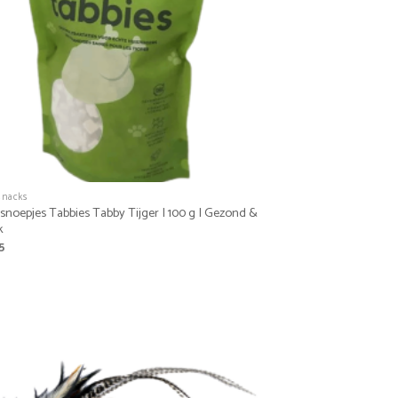
snacks
snoepjes Tabbies Tabby Tijger | 100 g | Gezond &
k
5