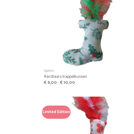
+
Spelen
Kerstlaars trappelkussen
Prijsklasse:
€
8,00
-
€
10,00
€ 8,00
tot
€ 10,00
Limited Edition