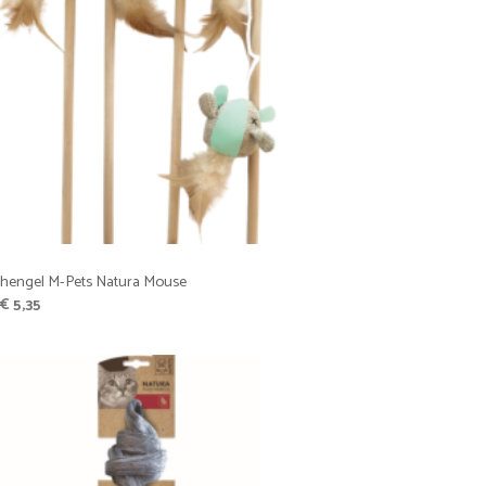
nhengel M-Pets Natura Mouse
Oorspronkelijke
Huidige
€
5,35
prijs
prijs
was:
is:
€ 5,95.
€ 5,35.