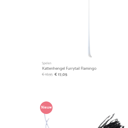
+
Spelen
Kattenhengel Furrytail Flamingo
Oorspronkelijke
Huidige
€
18,95
€
17,05
prijs
prijs
was:
is:
€ 18,95.
€ 17,05.
Nieuw